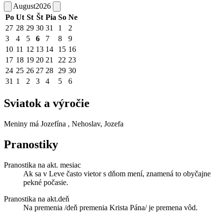
August
2026
Po
Ut
St
Št
Pia
So
Ne
27
28
29
30
31
1
2
3
4
5
6
7
8
9
10
11
12
13
14
15
16
17
18
19
20
21
22
23
24
25
26
27
28
29
30
31
1
2
3
4
5
6
Sviatok a výročie
Meniny má
Jozefína
, Nehoslav, Jozefa
Pranostiky
Pranostika na akt. mesiac
Ak sa v Leve často vietor s dňom mení, znamená to obyčajne
pekné počasie.
Pranostika na akt.deň
Na premenia /deň premenia Krista Pána/ je premena vôd.