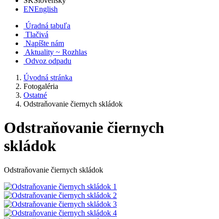
SK
Slovensky
EN
English
Úradná tabuľa
Tlačivá
Napíšte nám
Aktuality ~ Rozhlas
Odvoz odpadu
Úvodná stránka
Fotogaléria
Ostatné
Odstraňovanie čiernych skládok
Odstraňovanie čiernych
skládok
Odstraňovanie čiernych skládok