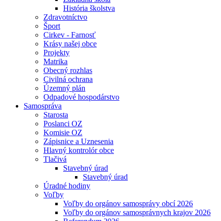
História školstva
Zdravotníctvo
Šport
Cirkev - Farnosť
Krásy našej obce
Projekty
Matrika
Obecný rozhlas
Civilná ochrana
Územný plán
Odpadové hospodárstvo
Samospráva
Starosta
Poslanci OZ
Komisie OZ
Zápisnice a Uznesenia
Hlavný kontrolór obce
Tlačivá
Stavebný úrad
Stavebný úrad
Úradné hodiny
Voľby
Voľby do orgánov samosprávy obcí 2026
Voľby do orgánov samosprávnych krajov 2026