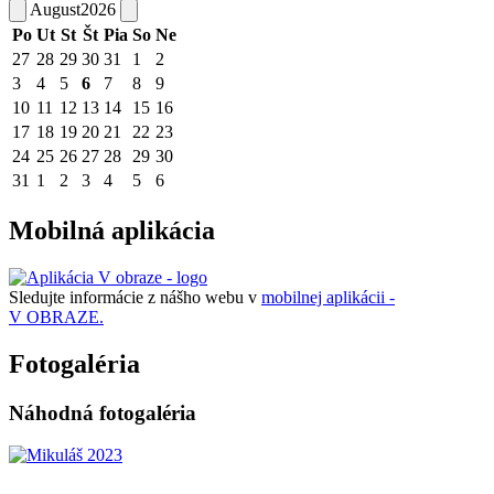
August
2026
Po
Ut
St
Št
Pia
So
Ne
27
28
29
30
31
1
2
3
4
5
6
7
8
9
10
11
12
13
14
15
16
17
18
19
20
21
22
23
24
25
26
27
28
29
30
31
1
2
3
4
5
6
Mobilná aplikácia
Sledujte informácie z nášho webu v
mobilnej aplikácii -
V OBRAZE.
Fotogaléria
Náhodná fotogaléria