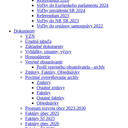
Referendum 2026
Voľby do Európskeho parlamentu 2024
Voľby prezidenta SR 2024
Referendum 2023
Voľby do NR SR 2023
Voľby do orgánov samosprávy 2022
Dokumenty
VZN
Úradná tabuľa
Základné dokumenty
Vyhlášky, oznamy, výzvy
Hospodárenie
Verejné obstarávanie
Profil verejného obsatrávatela - archív
Zmluvy, Faktúry, Objednávky
Povinné zverejňovanie archív
Zmluvy
Ostatné zmluvy
Faktúry
Ostatné faktúry
Objednávky
Program rozvoja obce 2023-2030
Faktúry obec 2025
Faktúry ŠJ 2025
Faktúry obec 2026