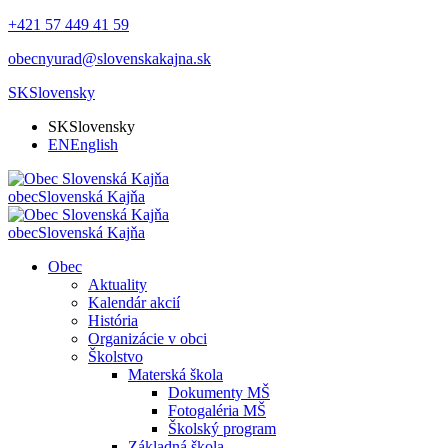
+421 57 449 41 59
obecnyurad@slovenskakajna.sk
SK
Slovensky
SK
Slovensky
EN
English
obec
Slovenská Kajňa
obec
Slovenská Kajňa
Obec
Aktuality
Kalendár akcií
História
Organizácie v obci
Školstvo
Materská škola
Dokumenty MŠ
Fotogaléria MŠ
Školský program
Základná škola