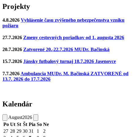
Projekty
4.8.2026
Vyhlásenie času zvýšeného nebezpečenstva vzniku
požiaru
27.7.2026
Zmeny cestovných poriadkov od 1. augusta 2026
20.7.2026
Zatvorené 20.-22.7.2026 MUDr. Bačinská
15.7.2026
Jánsky futbalový turnaj 18.7.2026 Jasenovce
7.7.2026
Ambulancia MUDr. M. Bačinská ZATVORENÉ od
13.7. 2026 do 17.7.2026
Kalendár
August
2026
Po
Ut
St
Št
Pia
So
Ne
27
28
29
30
31
1
2