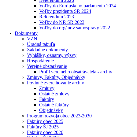
Referendum 2026
Voľby do Európskeho parlamentu 2024
Voľby prezidenta SR 2024
Referendum 2023
Voľby do NR SR 2023
Voľby do orgánov samosprávy 2022
Dokumenty
VZN
Úradná tabuľa
Základné dokumenty
Vyhlášky, oznamy, výzvy
Hospodárenie
Verejné obstarávanie
Profil verejného obsatrávatela - archív
Zmluvy, Faktúry, Objednávky
Povinné zverejňovanie archív
Zmluvy
Ostatné zmluvy
Faktúry
Ostatné faktúry
Objednávky
Program rozvoja obce 2023-2030
Faktúry obec 2025
Faktúry ŠJ 2025
Faktúry obec 2026