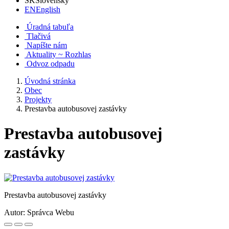
SK
Slovensky
EN
English
Úradná tabuľa
Tlačivá
Napíšte nám
Aktuality ~ Rozhlas
Odvoz odpadu
Úvodná stránka
Obec
Projekty
Prestavba autobusovej zastávky
Prestavba autobusovej
zastávky
Prestavba autobusovej zastávky
Autor:
Správca Webu