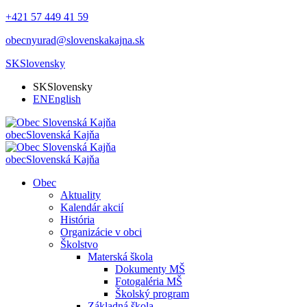
+421 57 449 41 59
obecnyurad@slovenskakajna.sk
SK
Slovensky
SK
Slovensky
EN
English
obec
Slovenská Kajňa
obec
Slovenská Kajňa
Obec
Aktuality
Kalendár akcií
História
Organizácie v obci
Školstvo
Materská škola
Dokumenty MŠ
Fotogaléria MŠ
Školský program
Základná škola