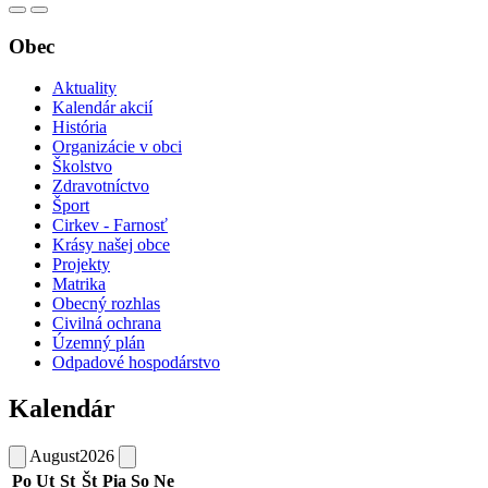
Obec
Aktuality
Kalendár akcií
História
Organizácie v obci
Školstvo
Zdravotníctvo
Šport
Cirkev - Farnosť
Krásy našej obce
Projekty
Matrika
Obecný rozhlas
Civilná ochrana
Územný plán
Odpadové hospodárstvo
Kalendár
August
2026
Po
Ut
St
Št
Pia
So
Ne