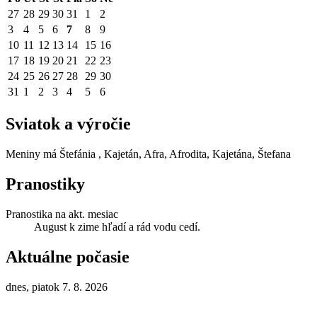
27
28
29
30
31
1
2
3
4
5
6
7
8
9
10
11
12
13
14
15
16
17
18
19
20
21
22
23
24
25
26
27
28
29
30
31
1
2
3
4
5
6
Sviatok a výročie
Meniny má
Štefánia
, Kajetán, Afra, Afrodita, Kajetána, Štefana
Pranostiky
Pranostika na akt. mesiac
August k zime hľadí a rád vodu cedí.
Aktuálne počasie
dnes, piatok 7. 8. 2026