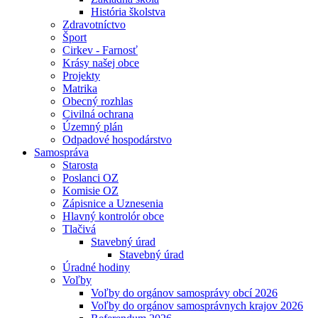
História školstva
Zdravotníctvo
Šport
Cirkev - Farnosť
Krásy našej obce
Projekty
Matrika
Obecný rozhlas
Civilná ochrana
Územný plán
Odpadové hospodárstvo
Samospráva
Starosta
Poslanci OZ
Komisie OZ
Zápisnice a Uznesenia
Hlavný kontrolór obce
Tlačivá
Stavebný úrad
Stavebný úrad
Úradné hodiny
Voľby
Voľby do orgánov samosprávy obcí 2026
Voľby do orgánov samosprávnych krajov 2026