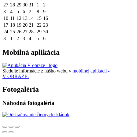
27
28
29
30
31
1
2
3
4
5
6
7
8
9
10
11
12
13
14
15
16
17
18
19
20
21
22
23
24
25
26
27
28
29
30
31
1
2
3
4
5
6
Mobilná aplikácia
Sledujte informácie z nášho webu v
mobilnej aplikácii -
V OBRAZE.
Fotogaléria
Náhodná fotogaléria