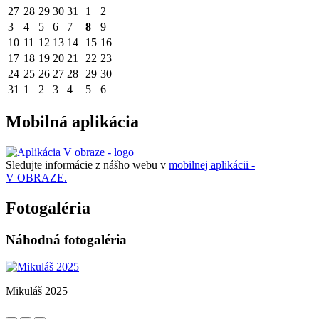
27
28
29
30
31
1
2
3
4
5
6
7
8
9
10
11
12
13
14
15
16
17
18
19
20
21
22
23
24
25
26
27
28
29
30
31
1
2
3
4
5
6
Mobilná aplikácia
Sledujte informácie z nášho webu v
mobilnej aplikácii -
V OBRAZE.
Fotogaléria
Náhodná fotogaléria
Mikuláš 2025