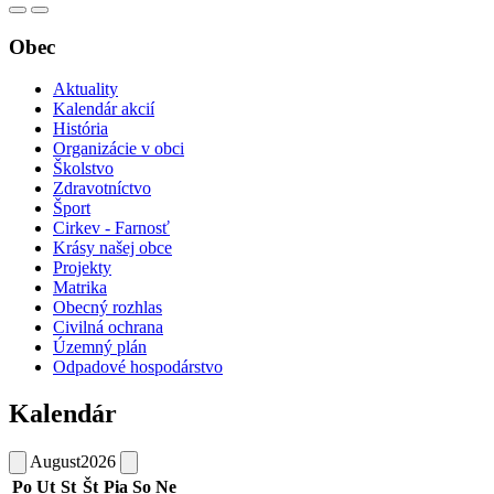
Obec
Aktuality
Kalendár akcií
História
Organizácie v obci
Školstvo
Zdravotníctvo
Šport
Cirkev - Farnosť
Krásy našej obce
Projekty
Matrika
Obecný rozhlas
Civilná ochrana
Územný plán
Odpadové hospodárstvo
Kalendár
August
2026
Po
Ut
St
Št
Pia
So
Ne