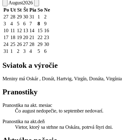
August
2026
Po
Ut
St
Št
Pia
So
Ne
27
28
29
30
31
1
2
3
4
5
6
7
8
9
10
11
12
13
14
15
16
17
18
19
20
21
22
23
24
25
26
27
28
29
30
31
1
2
3
4
5
6
Sviatok a výročie
Meniny má
Oskár
, Donát, Hartvig, Virgín, Donáta, Virgínia
Pranostiky
Pranostika na akt. mesiac
Čo august nedopečie, to september nedovarí.
Pranostika na akt.deň
Vietor, ktorý sa strhne na Oskára, potrvá štyri dni.