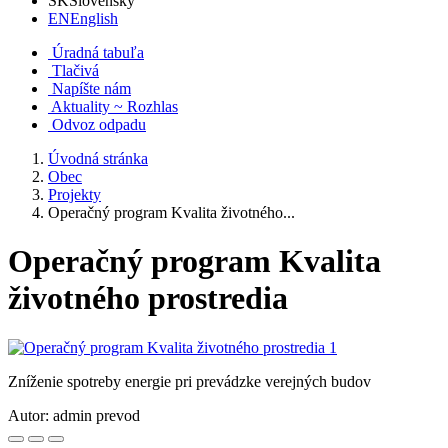
SK
Slovensky
EN
English
Úradná tabuľa
Tlačivá
Napíšte nám
Aktuality ~ Rozhlas
Odvoz odpadu
Úvodná stránka
Obec
Projekty
Operačný program Kvalita životného...
Operačný program Kvalita
životného prostredia
Zníženie spotreby energie pri prevádzke verejných budov
Autor:
admin prevod