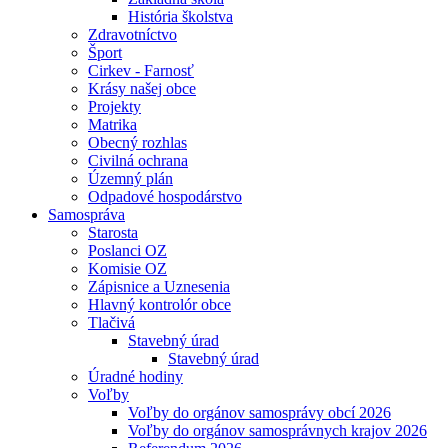
História školstva
Zdravotníctvo
Šport
Cirkev - Farnosť
Krásy našej obce
Projekty
Matrika
Obecný rozhlas
Civilná ochrana
Územný plán
Odpadové hospodárstvo
Samospráva
Starosta
Poslanci OZ
Komisie OZ
Zápisnice a Uznesenia
Hlavný kontrolór obce
Tlačivá
Stavebný úrad
Stavebný úrad
Úradné hodiny
Voľby
Voľby do orgánov samosprávy obcí 2026
Voľby do orgánov samosprávnych krajov 2026