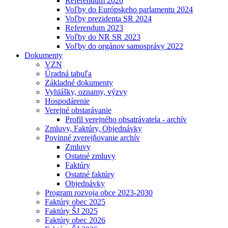
Referendum 2026
Voľby do Európskeho parlamentu 2024
Voľby prezidenta SR 2024
Referendum 2023
Voľby do NR SR 2023
Voľby do orgánov samosprávy 2022
Dokumenty
VZN
Úradná tabuľa
Základné dokumenty
Vyhlášky, oznamy, výzvy
Hospodárenie
Verejné obstarávanie
Profil verejného obsatrávatela - archív
Zmluvy, Faktúry, Objednávky
Povinné zverejňovanie archív
Zmluvy
Ostatné zmluvy
Faktúry
Ostatné faktúry
Objednávky
Program rozvoja obce 2023-2030
Faktúry obec 2025
Faktúry ŠJ 2025
Faktúry obec 2026