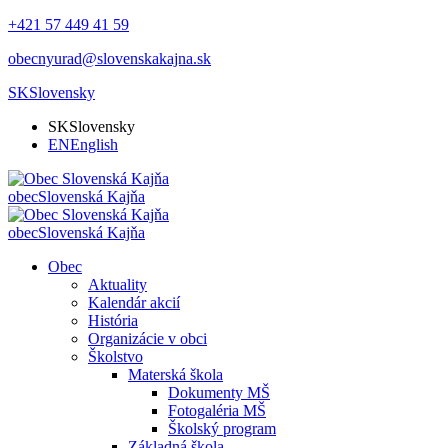
+421 57 449 41 59
obecnyurad@slovenskakajna.sk
SK
Slovensky
SK
Slovensky
EN
English
obec
Slovenská Kajňa
obec
Slovenská Kajňa
Obec
Aktuality
Kalendár akcií
História
Organizácie v obci
Školstvo
Materská škola
Dokumenty MŠ
Fotogaléria MŠ
Školský program
Základná škola